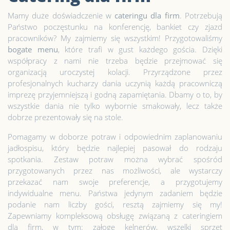
Mamy duże doświadczenie w
cateringu dla firm
. Potrzebują
Państwo poczęstunku na konferencję, bankiet czy zjazd
pracowników? My zajmiemy się wszystkim! Przygotowaliśmy
bogate menu
, które trafi w gust każdego gościa. Dzięki
współpracy z nami nie trzeba będzie przejmować się
organizacją uroczystej kolacji. Przyrządzone przez
profesjonalnych kucharzy dania uczynią każdą pracowniczą
imprezę przyjemniejszą i godną zapamiętania. Dbamy o to, by
wszystkie dania nie tylko wybornie smakowały, lecz także
dobrze prezentowały się na stole.
Pomagamy w doborze potraw i odpowiednim zaplanowaniu
jadłospisu, który będzie najlepiej pasował do rodzaju
spotkania. Zestaw potraw można wybrać spośród
przygotowanych przez nas możliwości, ale wystarczy
przekazać nam swoje preferencje, a przygotujemy
indywidualne menu. Państwa jedynym zadaniem będzie
podanie nam liczby gości, resztą zajmiemy się my!
Zapewniamy kompleksową obsługę związaną z cateringiem
dla firm, w tym: załogę kelnerów, wszelki sprzęt