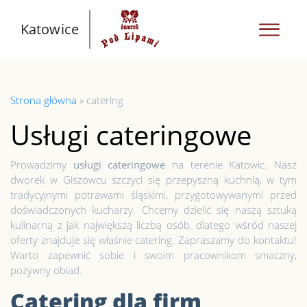
Katowice
Strona główna
»
catering
Usługi cateringowe
Prowadzimy
usługi cateringowe
na terenie Katowic. Nasz
dworek w Giszowcu szczyci się przepyszną kuchnią, w tym
tradycyjnymi potrawami śląskimi, przygotowywanymi przed
doświadczonych kucharzy. Chcemy dzielić się naszą sztuką
kulinarną z jak największą liczbą osób, dlatego wśród naszej
oferty znajduje się właśnie catering. Zapraszamy do kontaktu!
Warto zapewnić sobie i swoim pracownikom smaczny,
pożywny obiad.
Catering dla firm